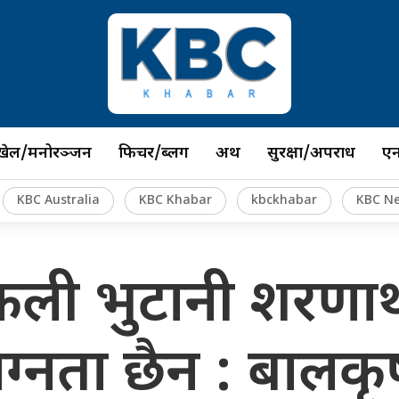
खेल/मनोरञ्जन
फिचर/ब्लग
अर्थ
सुरक्षा/अपराध
ए
KBC Australia
KBC Khabar
kbckhabar
KBC N
कली भुटानी शरणार्
लग्नता छैन : बालकृ