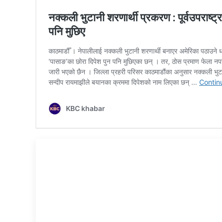
नक्कली भुटानी शरणार्थी अनुसन्धानमा प्रहरीलाई
सघाउँछु : प्रतीक थापा