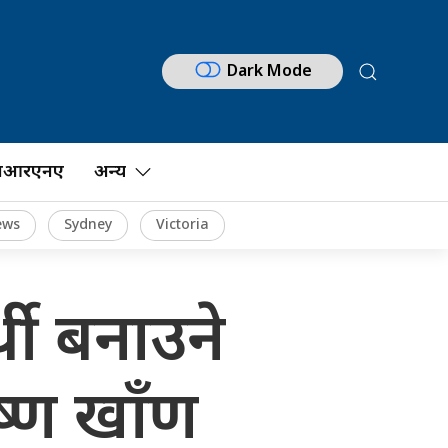
Dark Mode
नआरएनए
अन्य
ews
Sydney
Victoria
थी बनाउने
ष्ण खाँण