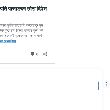
नक्कली भुटानी शरणार्थी ठगी धन्दा : उपराष्ट्रपति
प्रति
कार्यालयका सचिव पाण्डे पक्राउ