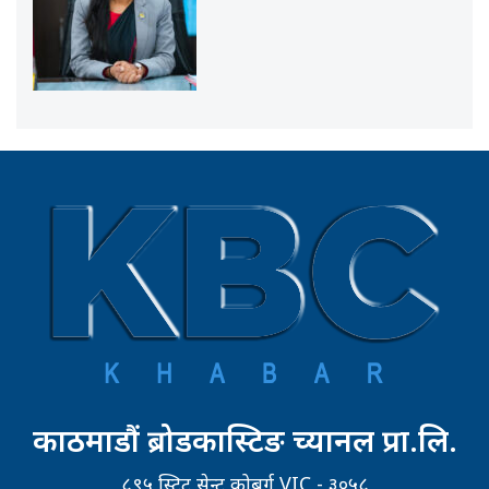
काठमाडौं ब्रोडकास्टिङ च्यानल प्रा.लि.
८९५ स्ट्रिट सेन्ट कोबर्ग VIC - ३०५८