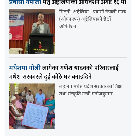
मञ्च अष्ट्रेलियाको अधिवेशन अगष्ट १६ मा
प्रवासी नेपाली
सिड्नी, अष्ट्रेलिया । प्रवासी नेपाली मञ्च
(ओएनएफ) अष्ट्रेलियाको छैठौँ
अधिवेशन
लागेका गणेश यादवको परिवारलाई
मधेशमा गोली
मधेश सरकारले दुई कोठे घर बनाइदिने
लहान । मधेस प्रदेश सरकारका शिक्षा
तथा संस्कृति मन्त्री मनोजकुमार