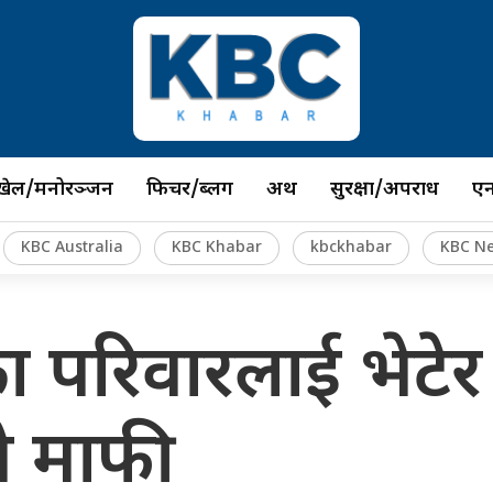
खेल/मनोरञ्जन
फिचर/ब्लग
अर्थ
सुरक्षा/अपराध
ए
KBC Australia
KBC Khabar
kbckhabar
KBC N
यका परिवारलाई भेटेर 
े माफी