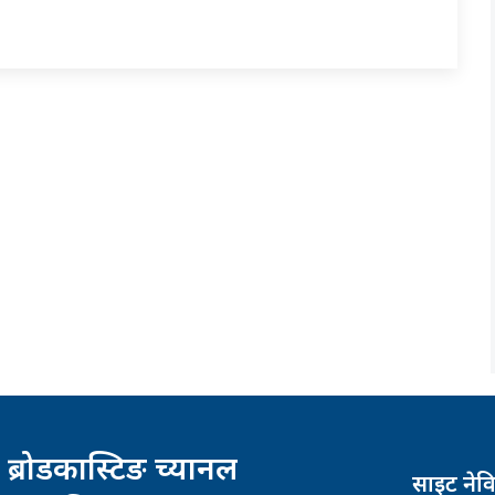
 ब्रोडकास्टिङ च्यानल
साइट नेव