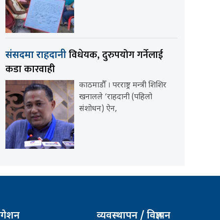
विधेयक, दुरुपयोग गर्नेलाई
संसदमा राहदानी
कडा कारवाही
काठमाडौँ । परराष्ट्र मन्त्री शिशिर
खनालले ‘राहदानी (पहिलो
संशोधन) ऐन,
िगेशन
व्यवस्थापन / विज्ञापन