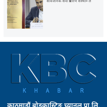
सार्वजनिक सेवा प्रसारण संस्था० ले
काठमाडौं ब्रोडकास्टिङ च्यानल प्रा.लि.