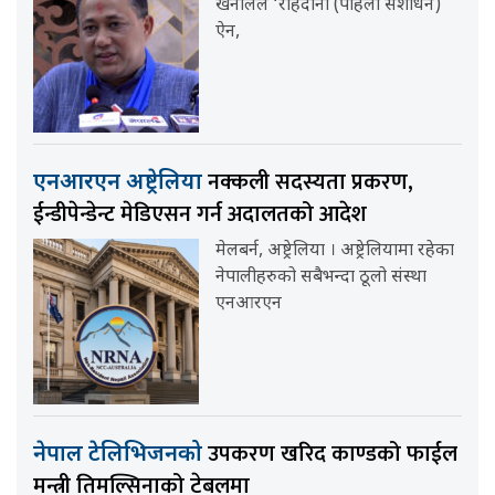
खनालले ‘राहदानी (पहिलो संशोधन)
ऐन,
नक्कली सदस्यता प्रकरण,
एनआरएन अष्ट्रेलिया
ईन्डीपेन्डेन्ट मेडिएसन गर्न अदालतको आदेश
मेलबर्न, अष्ट्रेलिया । अष्ट्रेलियामा रहेका
नेपालीहरुको सबैभन्दा ठूलो संस्था
एनआरएन
उपकरण खरिद काण्डको फाईल
नेपाल टेलिभिजनको
मन्त्री तिमल्सिनाको टेबलमा