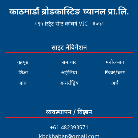
काठमाडौं ब्रोडकास्टिङ च्यानल प्रा.लि.
८९५ स्ट्रिट सेन्ट कोबर्ग VIC - ३०५८
साइट नेविगेशन
गृहपृष्ठ
समाचार
मनोरञ्जन
शिक्षा
अष्ट्रेलिया
फिचर/ब्लग
प्रवास
अन्तर्राष्ट्रिय
अर्थ
व्यवस्थापन / विज्ञापन
+61 482393571
kbckhabar@gmail.com