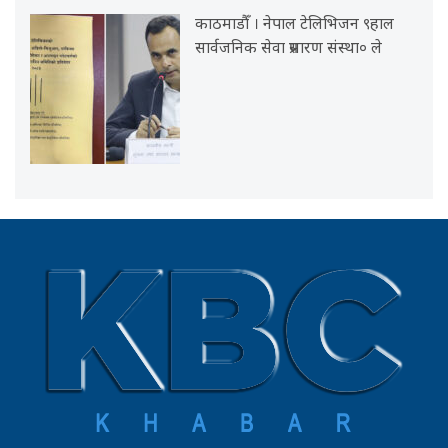
काठमाडौँ । नेपाल टेलिभिजन ९हाल
सार्वजनिक सेवा प्रसारण संस्था० ले