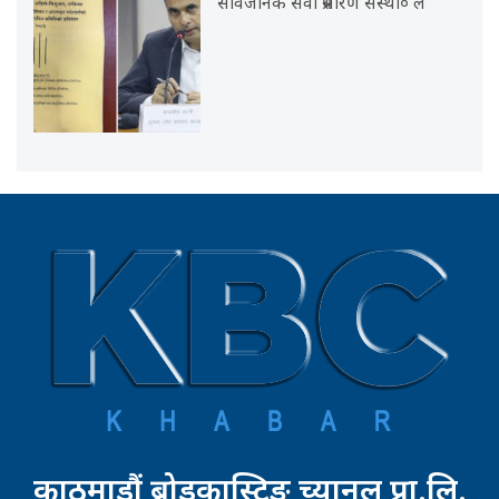
सार्वजनिक सेवा प्रसारण संस्था० ले
काठमाडौं ब्रोडकास्टिङ च्यानल प्रा.लि.