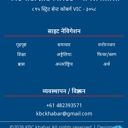
८९५ स्ट्रिट सेन्ट कोबर्ग VIC - ३०५८
साइट नेविगेशन
गृहपृष्ठ
समाचार
मनोरञ्जन
शिक्षा
अष्ट्रेलिया
फिचर/ब्लग
प्रवास
अन्तर्राष्ट्रिय
अर्थ
व्यवस्थापन / विज्ञापन
+61 482393571
kbckhabar@gmail.com
©2026 KBC khabar All rights reserved. | Designed &