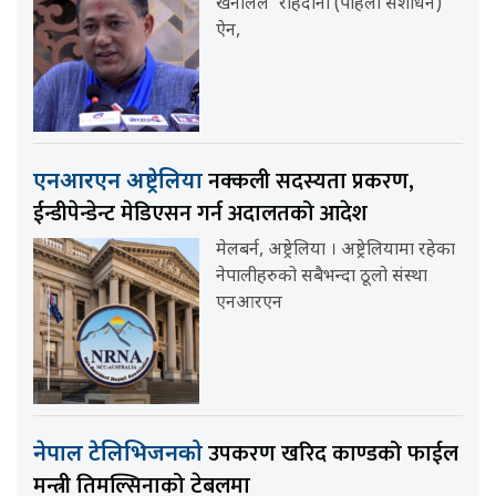
खनालले ‘राहदानी (पहिलो संशोधन)
ऐन,
नक्कली सदस्यता प्रकरण,
एनआरएन अष्ट्रेलिया
ईन्डीपेन्डेन्ट मेडिएसन गर्न अदालतको आदेश
मेलबर्न, अष्ट्रेलिया । अष्ट्रेलियामा रहेका
नेपालीहरुको सबैभन्दा ठूलो संस्था
एनआरएन
उपकरण खरिद काण्डको फाईल
नेपाल टेलिभिजनको
मन्त्री तिमल्सिनाको टेबलमा