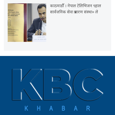
काठमाडौँ । नेपाल टेलिभिजन ९हाल
सार्वजनिक सेवा प्रसारण संस्था० ले