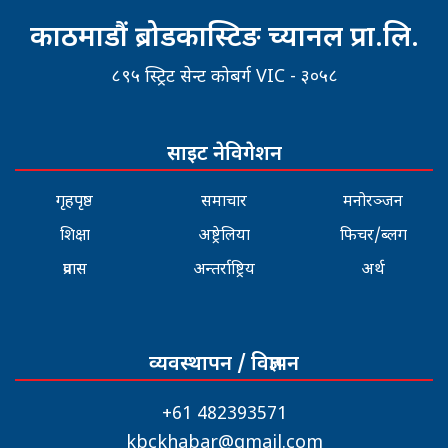
काठमाडौं ब्रोडकास्टिङ च्यानल प्रा.लि.
८९५ स्ट्रिट सेन्ट कोबर्ग VIC - ३०५८
साइट नेविगेशन
गृहपृष्ठ
समाचार
मनोरञ्जन
शिक्षा
अष्ट्रेलिया
फिचर/ब्लग
प्रवास
अन्तर्राष्ट्रिय
अर्थ
व्यवस्थापन / विज्ञापन
+61 482393571
kbckhabar@gmail.com