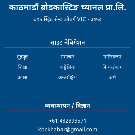
काठमाडौं ब्रोडकास्टिङ च्यानल प्रा.लि.
८९५ स्ट्रिट सेन्ट कोबर्ग VIC - ३०५८
साइट नेविगेशन
गृहपृष्ठ
समाचार
मनोरञ्जन
शिक्षा
अष्ट्रेलिया
फिचर/ब्लग
प्रवास
अन्तर्राष्ट्रिय
अर्थ
व्यवस्थापन / विज्ञापन
+61 482393571
kbckhabar@gmail.com