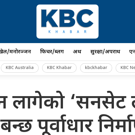
खेल/मनोरञ्जन
फिचर/ब्लग
अर्थ
सुरक्षा/अपराध
ए
KBC Australia
KBC Khabar
kbckhabar
KBC N
न लागेको ‘सनसेट ल
्छ पूर्वाधार निर्म