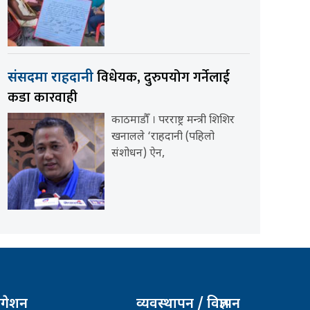
विधेयक, दुरुपयोग गर्नेलाई
संसदमा राहदानी
कडा कारवाही
काठमाडौँ । परराष्ट्र मन्त्री शिशिर
खनालले ‘राहदानी (पहिलो
संशोधन) ऐन,
िगेशन
व्यवस्थापन / विज्ञापन