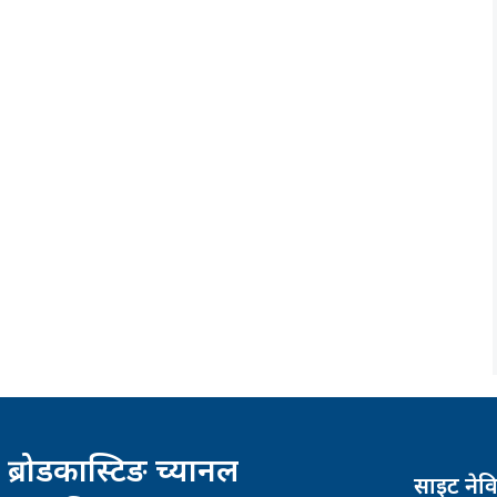
 ब्रोडकास्टिङ च्यानल
साइट नेव