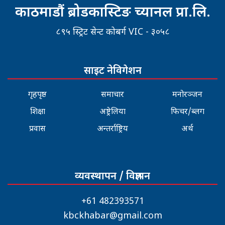
काठमाडौं ब्रोडकास्टिङ च्यानल प्रा.लि.
८९५ स्ट्रिट सेन्ट कोबर्ग VIC - ३०५८
साइट नेविगेशन
गृहपृष्ठ
समाचार
मनोरञ्जन
शिक्षा
अष्ट्रेलिया
फिचर/ब्लग
प्रवास
अन्तर्राष्ट्रिय
अर्थ
व्यवस्थापन / विज्ञापन
+61 482393571
kbckhabar@gmail.com