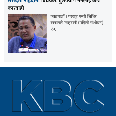
विधेयक, दुरुपयोग गर्नेलाई कडा
संसदमा राहदानी
कारवाही
काठमाडौँ । परराष्ट्र मन्त्री शिशिर
खनालले ‘राहदानी (पहिलो संशोधन)
ऐन,