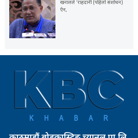
खनालले ‘राहदानी (पहिलो संशोधन)
ऐन,
काठमाडौं ब्रोडकास्टिङ च्यानल प्रा.लि.