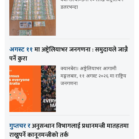
क्वीन्सल्याण्डमा २० लाख अष्ट्रेलियन
डलरभन्दा
मा अष्ट्रेलियाभर जनगणना : समुदायले जान्नै
अगस्ट ११
पर्ने कुरा
क्यानबेरा। अष्ट्रेलियाभर आगामी
मङ्गलबार, ११ अगस्ट २०२६ मा राष्ट्रिय
जनगणना
अनुसन्धान विभागलाई प्रधानमन्त्री मातहतमा
गुप्तचर र
राख्नुपर्ने कानूनमन्त्रीको तर्क