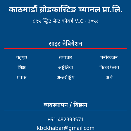
काठमाडौं ब्रोडकास्टिङ च्यानल प्रा.लि.
८९५ स्ट्रिट सेन्ट कोबर्ग VIC - ३०५८
साइट नेविगेशन
गृहपृष्ठ
समाचार
मनोरञ्जन
शिक्षा
अष्ट्रेलिया
फिचर/ब्लग
प्रवास
अन्तर्राष्ट्रिय
अर्थ
व्यवस्थापन / विज्ञापन
+61 482393571
kbckhabar@gmail.com