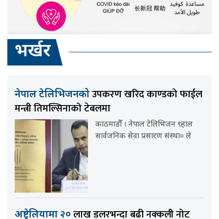
भर्खर
उपकरण खरिद काण्डको फाईल
नेपाल टेलिभिजनको
मन्त्री तिमल्सिनाको टेबलमा
काठमाडौँ । नेपाल टेलिभिजन ९हाल
सार्वजनिक सेवा प्रसारण संस्था० ले
लाख डलरभन्दा बढी नक्कली नोट
अष्ट्रेलियामा २०