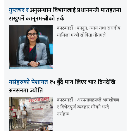
अनुसन्धान विभागलाई प्रधानमन्त्री मातहतमा
गुप्तचर र
राख्नुपर्ने कानूनमन्त्रीको तर्क
काठमाडौँ । कानुन, न्याय तथा संसदीय
मामिला मन्त्री सोविता गौतमले
१५ बुँदै माग लिएर चार दिनदेखि
नर्सहरुको पेशागत
अनसनमा ज्योति
काठमाडौं । अस्पतालहरूले श्रमशोषण
र विभेदपूर्ण व्यवहार गरेको भन्दै
नर्सहरू