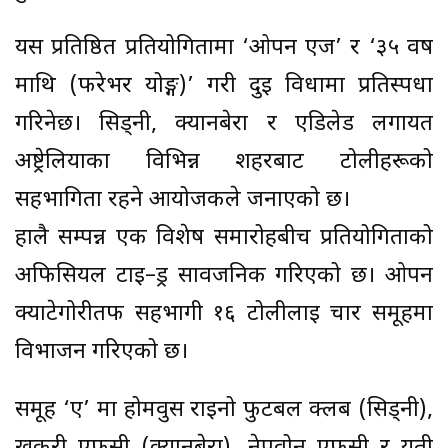
यस प्रतिष्ठित प्रतियोगितामा ‘ओपन एज’ र ‘३५ वर्ष
माथि (फरेभर योङ्ग)’ गरी दुई विधामा प्रतिस्पर्धा
गरिनेछ। सिड्नी, क्यानबेरा र एडिलेड लगायत
अष्ट्रेलियाका विभिन्न शहरबाट टोलीहरूको
सहभागिता रहने आयोजकले जनाएको छ।
हालै सम्पन्न एक विशेष समारोहबीच प्रतियोगिताको
अफिसियल टाइ–ड्र सार्वजनिक गरिएको छ। ओपन
क्याटेगोरीतर्फ सहभागी १६ टोलीलाई चार समूहमा
विभाजन गरिएको छ।
समूह ‘ए’ मा होमवुस राइनो फुटबल क्लब (सिड्नी),