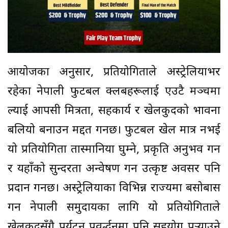
आयोजका अनुसार, प्रतियोगिताले अस्ट्रेलियाभर
रहेका नेपाली फुटबल क्लबहरूलाई एउटै मञ्चमा
ल्याई आपसी मित्रता, सहकार्य र खेलकुदको भावना
बलियो बनाउन मद्दत गर्नेछ। फुटबल खेल मात्र नभई
यो प्रतियोगिता तास्मानिया घुम्ने, प्रकृति अनुभव गर्ने
र यहाँको सुन्दरता अन्वेषण गर्ने उत्कृष्ट अवसर पनि
प्रदान गर्नेछ। अस्ट्रेलियाका विभिन्न राज्यमा बसोबास
गर्ने नेपाली समुदायका लागि यो प्रतियोगिताले
खेलकुदसँगै पर्यटन प्रवर्द्धनमा पनि सहयोग पुर्‍याउने