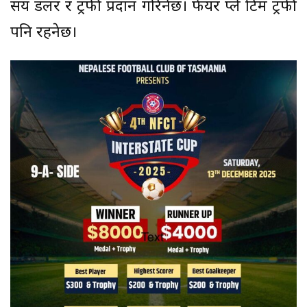
सय डलर र ट्रफी प्रदान गरिनेछ। फेयर प्ले टिम ट्रफी
पनि रहनेछ।