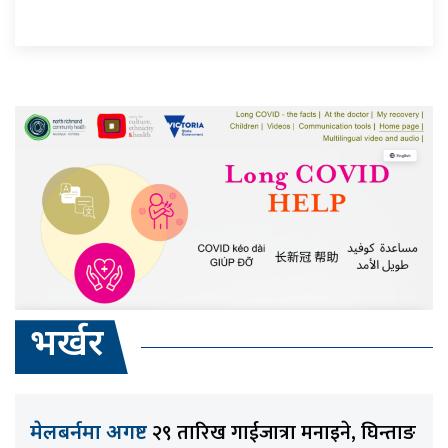
भर्खर
२९ तारिख गाईजात्रा मनाइने, घिन्ताङ
मेलबर्नमा अगष्ट