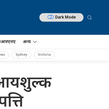
Dark Mode
नआरएनए
अन्य
ews
Sydney
Victoria
 आयशुल्क
त्ति