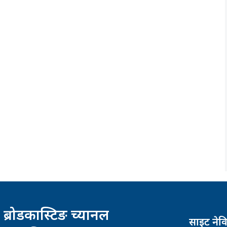
 ब्रोडकास्टिङ च्यानल
साइट नेव