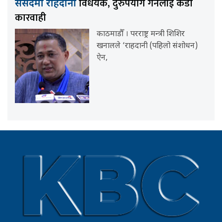
विधेयक, दुरुपयोग गर्नेलाई कडा
संसदमा राहदानी
कारवाही
काठमाडौँ । परराष्ट्र मन्त्री शिशिर
खनालले ‘राहदानी (पहिलो संशोधन)
ऐन,