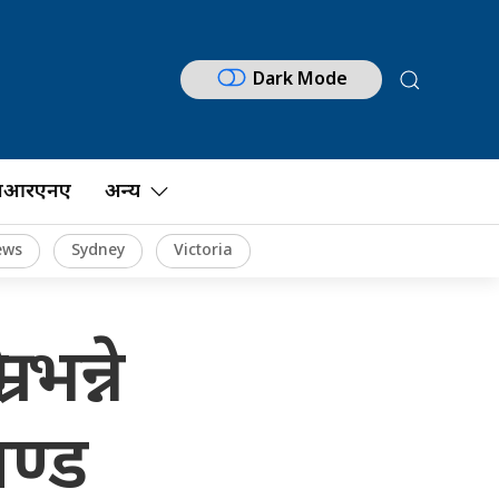
Dark Mode
नआरएनए
अन्य
ews
Sydney
Victoria
 भन्ने
चण्ड