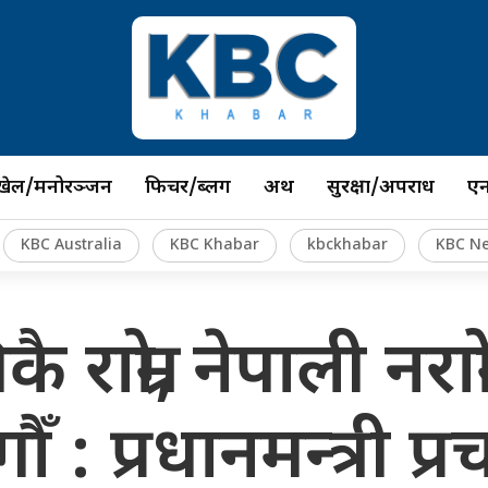
खेल/मनोरञ्जन
फिचर/ब्लग
अर्थ
सुरक्षा/अपराध
ए
KBC Australia
KBC Khabar
kbckhabar
KBC N
ै राम्रो, नेपाली नराम्रो
 : प्रधानमन्त्री प्र