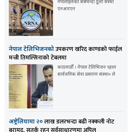
नेपालीहरुको सबैभन्दा ठूलो संस्था
एनआरएन
उपकरण खरिद काण्डको फाईल
नेपाल टेलिभिजनको
मन्त्री तिमल्सिनाको टेबलमा
काठमाडौँ । नेपाल टेलिभिजन ९हाल
सार्वजनिक सेवा प्रसारण संस्था० ले
लाख डलरभन्दा बढी नक्कली नोट
अष्ट्रेलियामा २०
बरामद, सतर्क रहन सर्वसाधारणमा अपिल