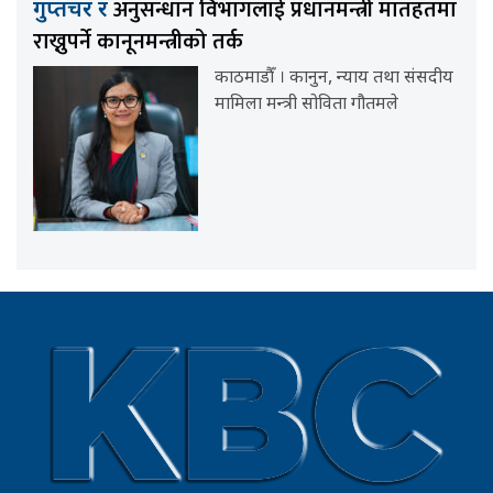
अनुसन्धान विभागलाई प्रधानमन्त्री मातहतमा
गुप्तचर र
राख्नुपर्ने कानूनमन्त्रीको तर्क
काठमाडौँ । कानुन, न्याय तथा संसदीय
मामिला मन्त्री सोविता गौतमले