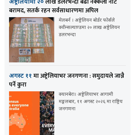
लाख डलरभन्दा बढी नक्कली नोट
अष्ट्रेलियामा २०
बरामद, सतर्क रहन सर्वसाधारणमा अपिल
मेलबर्न । अष्ट्रेलियन बोर्डर फोर्सले
क्वीन्सल्याण्डमा २० लाख अष्ट्रेलियन
डलरभन्दा
मा अष्ट्रेलियाभर जनगणना : समुदायले जान्नै
अगस्ट ११
पर्ने कुरा
क्यानबेरा। अष्ट्रेलियाभर आगामी
मङ्गलबार, ११ अगस्ट २०२६ मा राष्ट्रिय
जनगणना