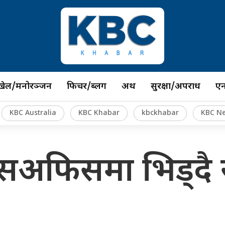
खेल/मनोरञ्जन
फिचर/ब्लग
अर्थ
सुरक्षा/अपराध
ए
KBC Australia
KBC Khabar
kbckhabar
KBC N
्सअफिसमा भिड्दै 