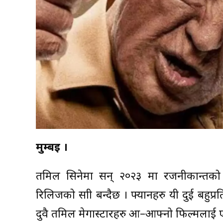
मुम्बई ।
तमिल सिनेमा सन् २०२३ मा रजनीकान्तको
रिलिजको साक्षी बन्दैछ । फ्यानहरु यी दुई बहुप
दुवै तमिल मेगास्टारहरु आ–आफ्नो फिल्मलाई एक