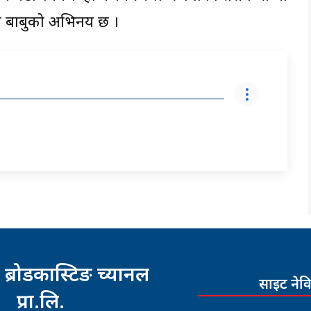
गी बाबुको अभिनय छ ।
 ब्रोडकास्टिङ च्यानल
साइट नेव
प्रा.लि.