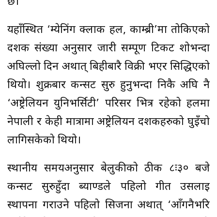
छ।
यहाँस्थित ‘म्येनिंग क्लार्क हल, काम्ब्री’मा तोकिएको
दर्शक संख्या अनुसार जारी सम्पूर्ण टिकट शोभन्दा
अघिल्लो दिन अर्थात् बिहीबारै विक्री भएर सिद्धिएको
थियो। शुक्रबार कन्सर्ट सुरु हुनुभन्दा निकै अघि नै
‘अष्ट्रेलियन युनिभर्सिटी’ परिसर भित्र रहेको हलमा
नेपाली र केही मात्रामा अष्ट्रेलियन दर्शकहरुको घुइँचो
लागिसकेको थियो।
स्थानीय समयअनुसार बेलुकीको ठीक ८ः३० बजे
कन्सर्ट सुरुहुँदा ब्याण्डले पहिलो गीत उसलाई
स्थापना गराउने पहिलो सिर्जना अर्थात् ‘आँगनैभरि