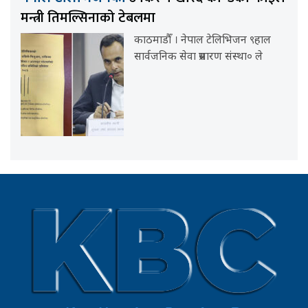
मन्त्री तिमल्सिनाको टेबलमा
काठमाडौँ । नेपाल टेलिभिजन ९हाल
सार्वजनिक सेवा प्रसारण संस्था० ले