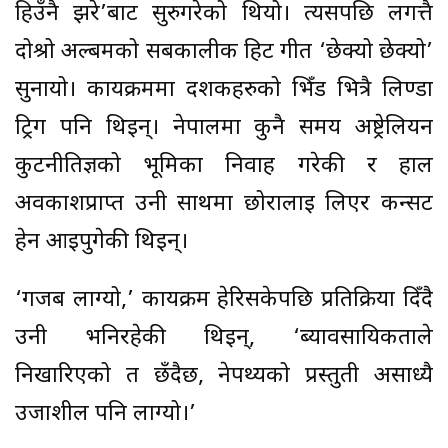
हिउँनै झरे’बाट सुरुगरेको थियो। त्यसपछि लगत्तै
दोश्रो अल्बमको सर्बकालीक हिट गीत ‘छेक्यो छेक्यो’
सुनायो। कार्यक्रममा दर्शकहरुको भिँड भित्रै लिण्डा
ट्रिग पनि थिइन्। नेपालमा कुनै समय अष्ट्रेलियन
कुटनीतिज्ञको भूमिका निर्वाह गरेकी र हाल
अवकाशप्राप्त उनी साथमा छोरालाई लिएर कन्सर्ट
हेर्न आइपुगेकी थिइन्।
‘गजब लाग्यो,’ कार्यक्रम हेरिसकेपछि प्रतिक्रिया दिँदै
उनी भनिरहेकी थिइन्, ‘ब्यावसायिकताले
निखारिएको त छँदैछ, नेपथ्यको प्रस्तुती असाध्यै
उर्जाशील पनि लाग्यो।’