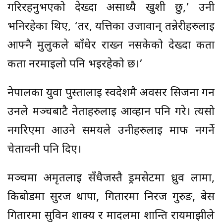
गरिरहनुभएको देख्दा असाध्यै खुशी छु,’ उनी
भनिरहेका थिए, ‘तर, यत्तिका उर्जावान् तन्नेरीहरुलाई
आफ्नै मुलुकले बाँधेर राख्न नसकेको देख्दा कता
कता नरमाइलो पनि भइरहेको छ।’
नेपालका युवा पुस्तालाई स्वदेशमै अवसर सिर्जना गर्न
उनले मञ्चबाटै नेताहरुलाई आव्हान पनि गरे। त्यसो
नगरिएमा आउने समयले उनीहरुलाई माफ नगर्ने
चेतावनी पनि दिए।
मञ्चमा अमृतलाई सँधैजस्तै ड्रमसेटमा ध्रुव लामा,
किबोर्डमा सुरज थापा, गितारमा निरज गुरुङ, बेस
गितारमा सुविन शाक्य र मादलमा शान्ति रायमाझीले