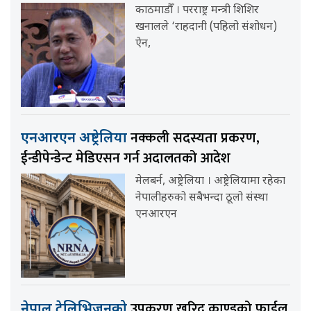
काठमाडौँ । परराष्ट्र मन्त्री शिशिर
खनालले ‘राहदानी (पहिलो संशोधन)
ऐन,
नक्कली सदस्यता प्रकरण,
एनआरएन अष्ट्रेलिया
ईन्डीपेन्डेन्ट मेडिएसन गर्न अदालतको आदेश
मेलबर्न, अष्ट्रेलिया । अष्ट्रेलियामा रहेका
नेपालीहरुको सबैभन्दा ठूलो संस्था
एनआरएन
उपकरण खरिद काण्डको फाईल
नेपाल टेलिभिजनको