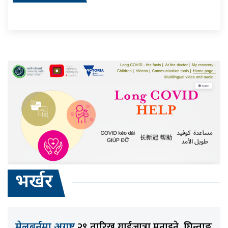
भर्खर
२९ तारिख गाईजात्रा मनाइने, घिन्ताङ
मेलबर्नमा अगष्ट