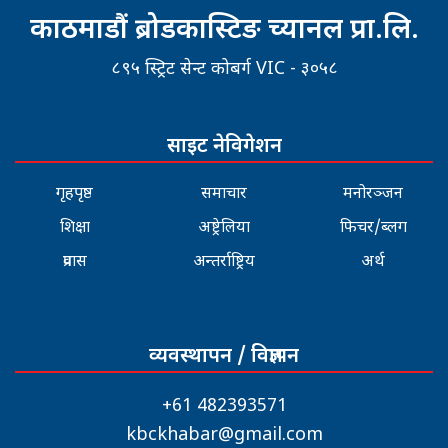
काठमाडौं ब्रोडकास्टिङ च्यानल प्रा.लि.
८९५ स्ट्रिट सेन्ट कोबर्ग VIC - ३०५८
साइट नेविगेशन
गृहपृष्ठ
समाचार
मनोरञ्जन
शिक्षा
अष्ट्रेलिया
फिचर/ब्लग
प्रवास
अन्तर्राष्ट्रिय
अर्थ
व्यवस्थापन / विज्ञापन
+61 482393571
kbckhabar@gmail.com