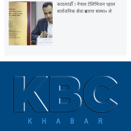
काठमाडौँ । नेपाल टेलिभिजन ९हाल
सार्वजनिक सेवा प्रसारण संस्था० ले