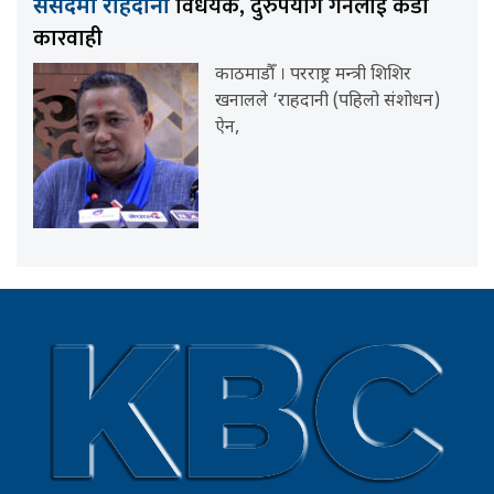
विधेयक, दुरुपयोग गर्नेलाई कडा
संसदमा राहदानी
कारवाही
काठमाडौँ । परराष्ट्र मन्त्री शिशिर
खनालले ‘राहदानी (पहिलो संशोधन)
ऐन,