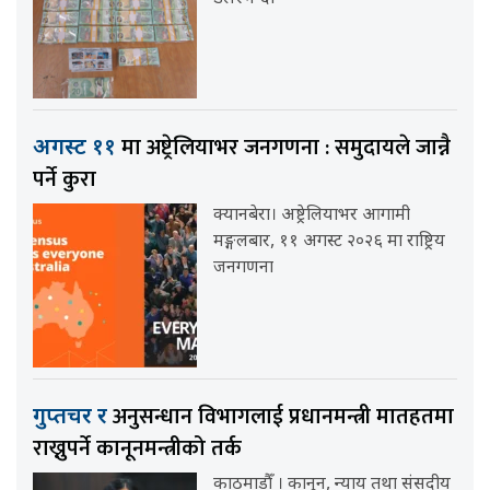
मा अष्ट्रेलियाभर जनगणना : समुदायले जान्नै
अगस्ट ११
पर्ने कुरा
क्यानबेरा। अष्ट्रेलियाभर आगामी
मङ्गलबार, ११ अगस्ट २०२६ मा राष्ट्रिय
जनगणना
अनुसन्धान विभागलाई प्रधानमन्त्री मातहतमा
गुप्तचर र
राख्नुपर्ने कानूनमन्त्रीको तर्क
काठमाडौँ । कानुन, न्याय तथा संसदीय