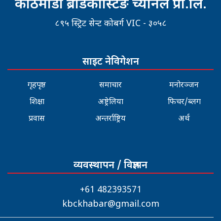
काठमाडौं ब्रोडकास्टिङ च्यानल प्रा.लि.
८९५ स्ट्रिट सेन्ट कोबर्ग VIC - ३०५८
साइट नेविगेशन
गृहपृष्ठ
समाचार
मनोरञ्जन
शिक्षा
अष्ट्रेलिया
फिचर/ब्लग
प्रवास
अन्तर्राष्ट्रिय
अर्थ
व्यवस्थापन / विज्ञापन
+61 482393571
kbckhabar@gmail.com