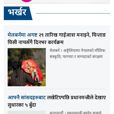
भर्खर
२९ तारिख गाईजात्रा मनाइने, घिन्ताङ
मेलबर्नमा अगष्ट
घिसी नाचसँगै दिनभर कार्यक्रम
मेलबर्न । अष्ट्रेलियामा नेपालको मौलिक
संस्कृति, परम्परा र सम्पदाको संरक्षण
लखेटिएपछि प्रधानमन्त्रीले देखाए
आफ्नै सांसदहरुबाट
सुधारका ५ बुँदा
काठमाडौं । प्रधानमन्त्री बालेन साहले