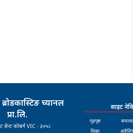
 ब्रोडकास्टिङ च्यानल
साइट नेव
प्रा.लि.
गृहपृष्ठ
समाचा
रिट सेन्ट कोबर्ग VIC - ३०५८
शिक्षा
अष्ट्रेलि