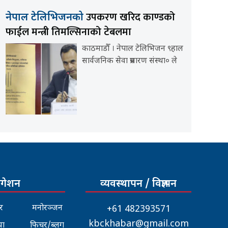
उपकरण खरिद काण्डको
नेपाल टेलिभिजनको
फाईल मन्त्री तिमल्सिनाको टेबलमा
काठमाडौँ । नेपाल टेलिभिजन ९हाल
सार्वजनिक सेवा प्रसारण संस्था० ले
िगेशन
व्यवस्थापन / विज्ञापन
र
मनोरञ्जन
+61 482393571
kbckhabar@gmail.com
या
फिचर/ब्लग