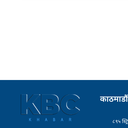
काठमाडौं
८९५ स्ट्