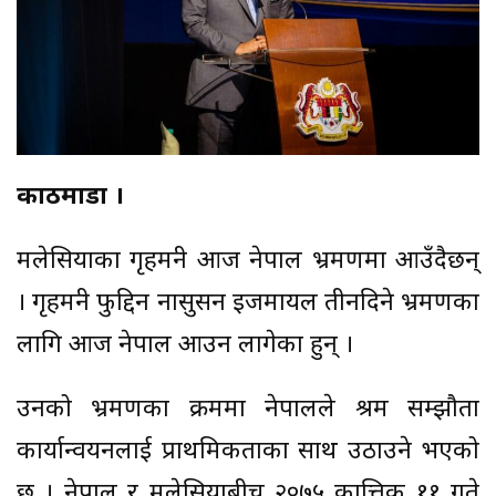
काठमाडौँ ।
मलेसियाका गृहमन्त्री आज नेपाल भ्रमणमा आउँदैछन्
। गृहमन्त्री फुद्दिन नासुसन इजमायल तीनदिने भ्रमणका
लागि आज नेपाल आउन लागेका हुन् ।
उनको भ्रमणका क्रममा नेपालले श्रम सम्झौता
कार्यान्वयनलाई प्राथमिकताका साथ उठाउने भएको
छ । नेपाल र मलेसियाबीच २०७५ कात्तिक ११ गते