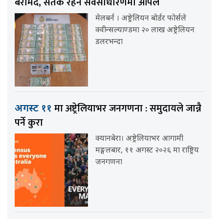
बरामद, सतर्क रहन सर्वसाधारणमा अपिल
मेलबर्न । अष्ट्रेलियन बोर्डर फोर्सले
क्वीन्सल्याण्डमा २० लाख अष्ट्रेलियन
डलरभन्दा
मा अष्ट्रेलियाभर जनगणना : समुदायले जान्नै
अगस्ट ११
पर्ने कुरा
क्यानबेरा। अष्ट्रेलियाभर आगामी
मङ्गलबार, ११ अगस्ट २०२६ मा राष्ट्रिय
जनगणना