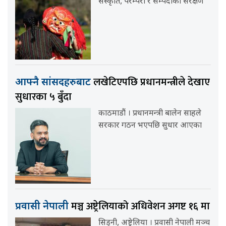
संस्कृति, परम्परा र सम्पदाको संरक्षण
लखेटिएपछि प्रधानमन्त्रीले देखाए
आफ्नै सांसदहरुबाट
सुधारका ५ बुँदा
काठमाडौं । प्रधानमन्त्री बालेन साहले
सरकार गठन भएपछि सुधार आएका
मञ्च अष्ट्रेलियाको अधिवेशन अगष्ट १६ मा
प्रवासी नेपाली
सिड्नी, अष्ट्रेलिया । प्रवासी नेपाली मञ्च