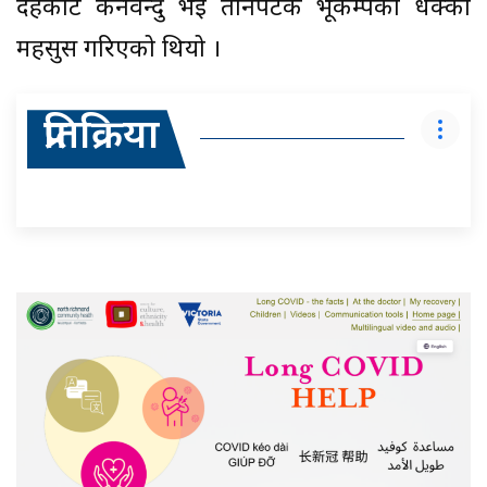
दहकोट केन्द्रविन्दु भइ तीनपटक भूकम्पको धक्का
महसुस गरिएको थियो ।
प्रतिक्रिया