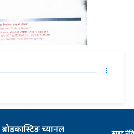
 ब्रोडकास्टिङ च्यानल
साइट नेव