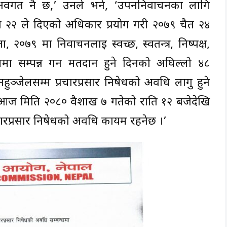
अवगत नै छ,’ उनले भने, ‘उपननिर्वाचनका लागि
२२ ले दिएको अधिकार प्रयोग गरी २०७९ चैत २४
२०७९ मा निर्वाचनलाई स्वच्छ, स्वतन्त्र, निष्पक्ष,
मा सम्पन्न गर्न मतदान हुने दिनको अघिल्लो ४८
हुञ्जेलसम्म प्रचारप्रसार निषेधको अवधि लागु हुने
 आज मिति २०८० वैशाख ७ गतेको राति १२ बजेदेखि
रचारप्रसार निषेधको अवधि कायम रहनेछ ।’