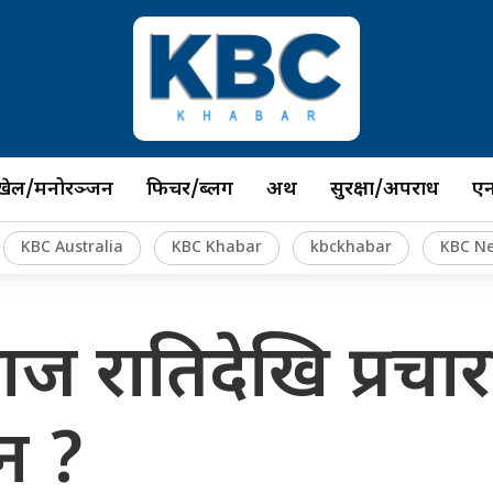
खेल/मनोरञ्जन
फिचर/ब्लग
अर्थ
सुरक्षा/अपराध
ए
KBC Australia
KBC Khabar
kbckhabar
KBC N
ज रातिदेखि प्रचार
ैन ?