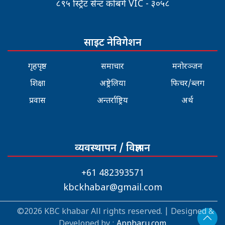
८९५ स्ट्रिट सेन्ट कोबर्ग VIC - ३०५८
साइट नेविगेशन
गृहपृष्ठ
समाचार
मनोरञ्जन
शिक्षा
अष्ट्रेलिया
फिचर/ब्लग
प्रवास
अन्तर्राष्ट्रिय
अर्थ
व्यवस्थापन / विज्ञापन
+61 482393571
kbckhabar@gmail.com
©2026 KBC khabar All rights reserved. | Designed &
Developed by :
Appharu.com