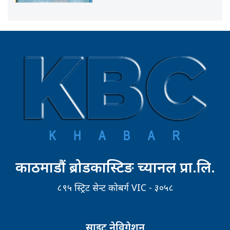
काठमाडौं ब्रोडकास्टिङ च्यानल प्रा.लि.
८९५ स्ट्रिट सेन्ट कोबर्ग VIC - ३०५८
साइट नेविगेशन