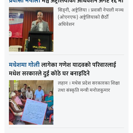
मञ्च अष्ट्रेलियाको अधिवेशन अगष्ट १६ मा
प्रवासी नेपाली
सिड्नी, अष्ट्रेलिया । प्रवासी नेपाली मञ्च
(ओएनएफ) अष्ट्रेलियाको छैठौँ
अधिवेशन
लागेका गणेश यादवको परिवारलाई
मधेशमा गोली
मधेश सरकारले दुई कोठे घर बनाइदिने
लहान । मधेस प्रदेश सरकारका शिक्षा
तथा संस्कृति मन्त्री मनोजकुमार