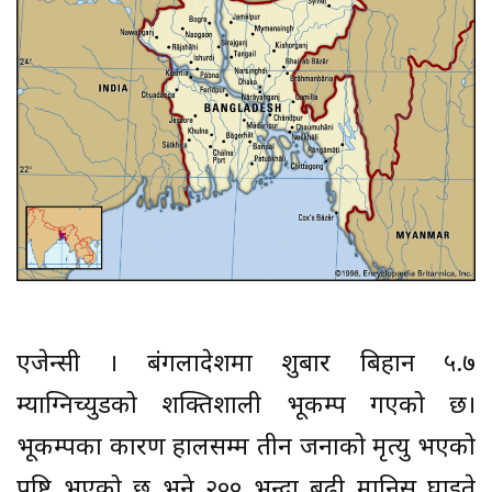
एजेन्सी । बंगलादेशमा शुक्रबार बिहान ५.७
म्याग्निच्युडको शक्तिशाली भूकम्प गएको छ।
भूकम्पका कारण हालसम्म तीन जनाको मृत्यु भएको
पुष्टि भएको छ भने २०० भन्दा बढी मानिस घाइते