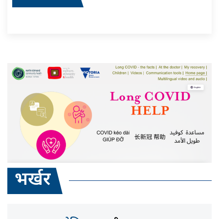
भर्खर