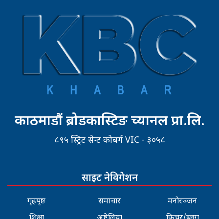
काठमाडौं ब्रोडकास्टिङ च्यानल प्रा.लि.
८९५ स्ट्रिट सेन्ट कोबर्ग VIC - ३०५८
साइट नेविगेशन
गृहपृष्ठ
समाचार
मनोरञ्जन
शिक्षा
अष्ट्रेलिया
फिचर/ब्लग