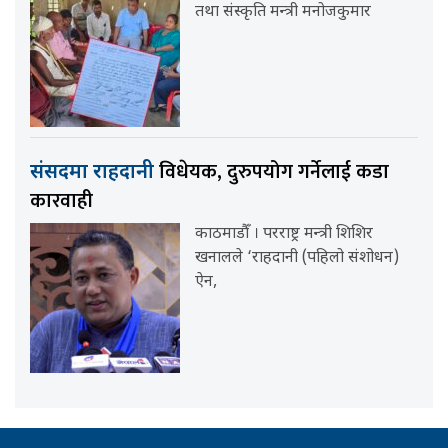
तथा संस्कृति मन्त्री मनोजकुमार
विधेयक, दुरुपयोग गर्नेलाई कडा
संसदमा राहदानी
कारवाही
काठमाडौँ । परराष्ट्र मन्त्री शिशिर
खनालले ‘राहदानी (पहिलो संशोधन)
ऐन,