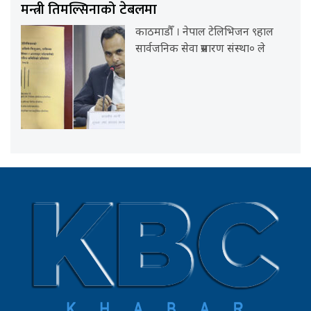
मन्त्री तिमल्सिनाको टेबलमा
काठमाडौँ । नेपाल टेलिभिजन ९हाल
सार्वजनिक सेवा प्रसारण संस्था० ले