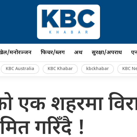
खेल/मनोरञ्जन
फिचर/ब्लग
अर्थ
सुरक्षा/अपराध
ए
KBC Australia
KBC Khabar
kbckhabar
KBC N
ेलियाको एक शहरमा व
मित गरिँदै !