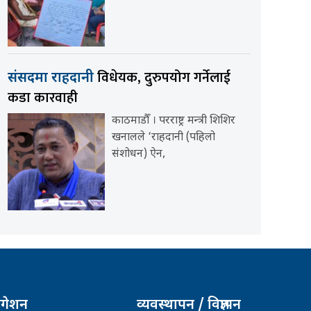
विधेयक, दुरुपयोग गर्नेलाई
संसदमा राहदानी
कडा कारवाही
काठमाडौँ । परराष्ट्र मन्त्री शिशिर
खनालले ‘राहदानी (पहिलो
संशोधन) ऐन,
िगेशन
व्यवस्थापन / विज्ञापन