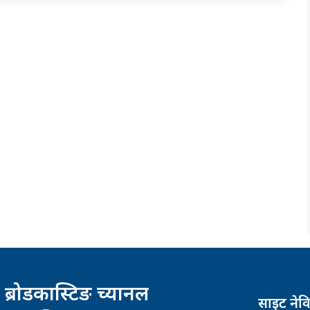
 ब्रोडकास्टिङ च्यानल
साइट नेव