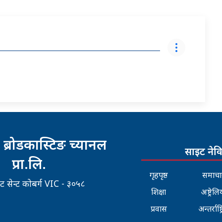
 ब्रोडकास्टिङ च्यानल
साइट नेव
प्रा.लि.
गृहपृष्ठ
समाचा
रिट सेन्ट कोबर्ग VIC - ३०५८
शिक्षा
अष्ट्रेलि
प्रवास
अन्तर्राष्ट