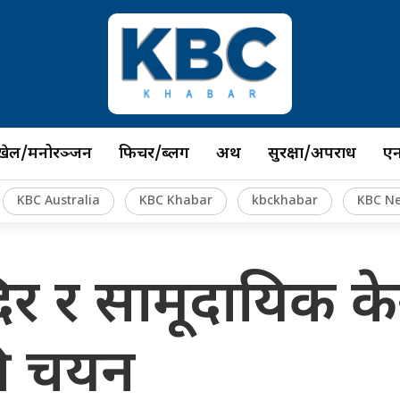
खेल/मनोरञ्जन
फिचर/ब्लग
अर्थ
सुरक्षा/अपराध
ए
KBC Australia
KBC Khabar
kbckhabar
KBC N
दिर र सामूदायिक केन
की चयन