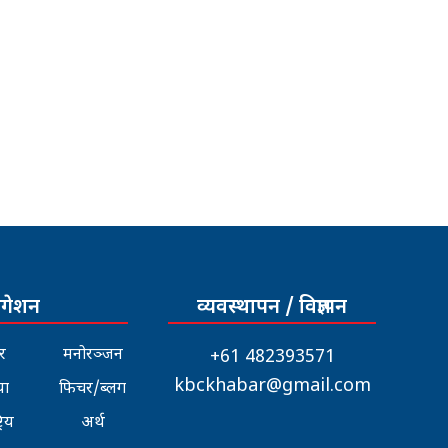
िगेशन
व्यवस्थापन / विज्ञापन
र
मनोरञ्जन
+61 482393571
kbckhabar@gmail.com
या
फिचर/ब्लग
्रिय
अर्थ