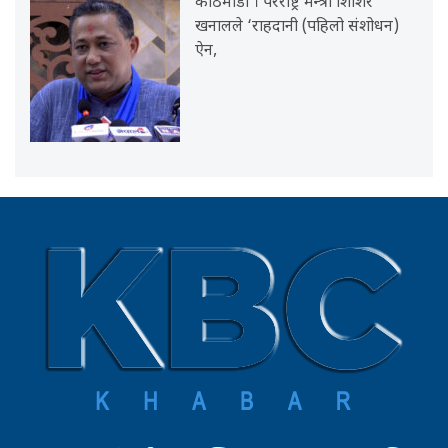
काठमाडौँ । परराष्ट्र मन्त्री शिशिर
खनालले ‘राहदानी (पहिलो संशोधन)
ऐन,