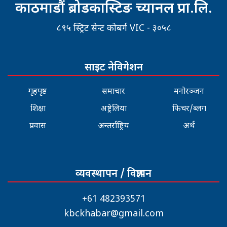
काठमाडौं ब्रोडकास्टिङ च्यानल प्रा.लि.
८९५ स्ट्रिट सेन्ट कोबर्ग VIC - ३०५८
साइट नेविगेशन
गृहपृष्ठ
समाचार
मनोरञ्जन
शिक्षा
अष्ट्रेलिया
फिचर/ब्लग
प्रवास
अन्तर्राष्ट्रिय
अर्थ
व्यवस्थापन / विज्ञापन
+61 482393571
kbckhabar@gmail.com