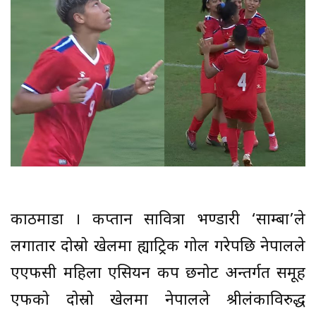
काठमाडौं । कप्तान सावित्रा भण्डारी ‘साम्बा’ले
लगातार दोस्रो खेलमा ह्याट्रिक गोल गरेपछि नेपालले
एएफसी महिला एसियन कप छनोट अन्तर्गत समूह
एफको दोस्रो खेलमा नेपालले श्रीलंकाविरुद्ध