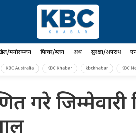
खेल/मनोरञ्जन
फिचर/ब्लग
अर्थ
सुरक्षा/अपराध
ए
KBC Australia
KBC Khabar
kbckhabar
KBC N
णित गरे जिम्मेवारी
पाल