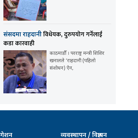
विधेयक, दुरुपयोग गर्नेलाई
संसदमा राहदानी
कडा कारवाही
काठमाडौँ । परराष्ट्र मन्त्री शिशिर
खनालले ‘राहदानी (पहिलो
संशोधन) ऐन,
िगेशन
व्यवस्थापन / विज्ञापन