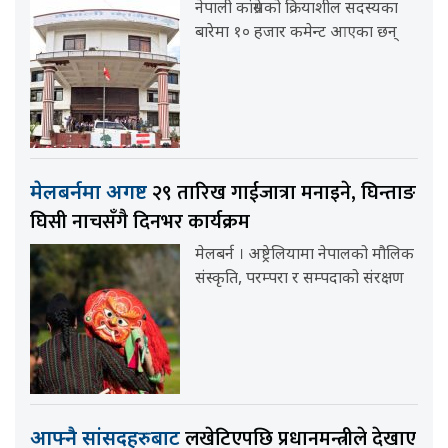
नेपाली कांग्रेसको क्रियाशील सदस्यका
बारेमा १० हजार कमेन्ट आएका छन्
२९ तारिख गाईजात्रा मनाइने, घिन्ताङ
मेलबर्नमा अगष्ट
घिसी नाचसँगै दिनभर कार्यक्रम
मेलबर्न । अष्ट्रेलियामा नेपालको मौलिक
संस्कृति, परम्परा र सम्पदाको संरक्षण
लखेटिएपछि प्रधानमन्त्रीले देखाए
आफ्नै सांसदहरुबाट