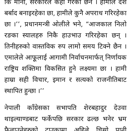
कि मानौँ, सरकारले केही गरेको छैन । हामीले देश
बर्बाद बनाइरहेका छौँ, हामीले कुनै अपराध गरिरहेका
छौँ ।’’, प्रधानमन्त्री ओलीले भने, “आजकाल निलो
रङका स्यालहरु निकै हाउभाउ गरिरहेका छन् ।
तिनीहरुको वास्तविक रुप लामो समय टिक्ने छैन ।
एमालेले आफूूलाई आगामी निर्वाचनमार्फत् निर्णायक
राष्ट्रिय शक्तिमा विकसित हुने लक्ष्यमा छौँ । हामी
हाम्रा सही विचार, इमान र सत्यको राजनीतिबाट
स्थापित हुन्छौँ ।’’
नेपाली काँग्रेसका सभापति शेरबहादुर देउवा
थाइल्याण्डबाट फर्केपछि सरकार ढल्छ भनेर भ्रम
फैलाउनेहरुको टाउकामा अहिले चिसो पानी