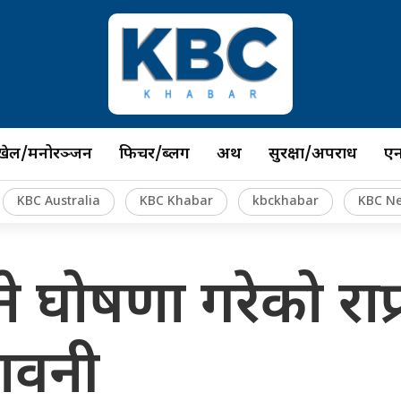
खेल/मनोरञ्जन
फिचर/ब्लग
अर्थ
सुरक्षा/अपराध
ए
KBC Australia
KBC Khabar
kbckhabar
KBC N
तोड्ने घोषणा गरेको रा
तावनी